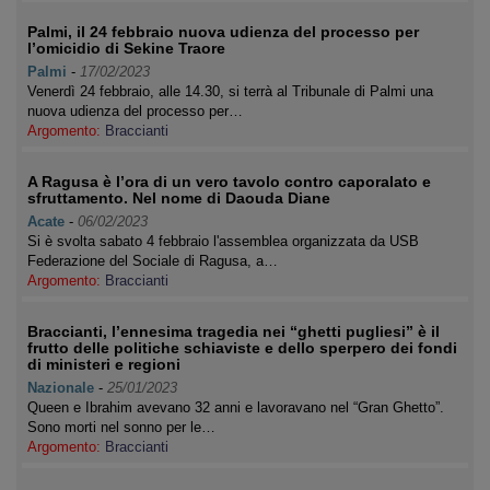
Palmi, il 24 febbraio nuova udienza del processo per
l’omicidio di Sekine Traore
Palmi
-
17/02/2023
Venerdì 24 febbraio, alle 14.30, si terrà al Tribunale di Palmi una
nuova udienza del processo per…
Argomento:
Braccianti
A Ragusa è l’ora di un vero tavolo contro caporalato e
sfruttamento. Nel nome di Daouda Diane
Acate
-
06/02/2023
Si è svolta sabato 4 febbraio l'assemblea organizzata da USB
Federazione del Sociale di Ragusa, a…
Argomento:
Braccianti
Braccianti, l’ennesima tragedia nei “ghetti pugliesi” è il
frutto delle politiche schiaviste e dello sperpero dei fondi
di ministeri e regioni
Nazionale
-
25/01/2023
Queen e Ibrahim avevano 32 anni e lavoravano nel “Gran Ghetto”.
Sono morti nel sonno per le…
Argomento:
Braccianti