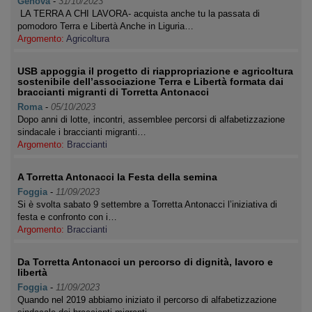
Genova
-
31/10/2023
LA TERRA A CHI LAVORA- acquista anche tu la passata di
pomodoro Terra e Libertà Anche in Liguria…
Argomento:
Agricoltura
USB appoggia il progetto di riappropriazione e agricoltura
sostenibile dell’associazione Terra e Libertà formata dai
braccianti migranti di Torretta Antonacci
Roma
-
05/10/2023
Dopo anni di lotte, incontri, assemblee percorsi di alfabetizzazione
sindacale i braccianti migranti…
Argomento:
Braccianti
A Torretta Antonacci la Festa della semina
Foggia
-
11/09/2023
Si è svolta sabato 9 settembre a Torretta Antonacci l’iniziativa di
festa e confronto con i…
Argomento:
Braccianti
Da Torretta Antonacci un percorso di dignità, lavoro e
libertà
Foggia
-
11/09/2023
Quando nel 2019 abbiamo iniziato il percorso di alfabetizzazione