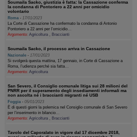
Soumaila Sacko, giustizia è fatta: la Cassazione conferma
la condanna di Pontoriero a 22 anni per omicidio
volontario
Roma
-
17/01/2023
La Corte di Cassazione ha confermato la condanna di Antonio
Pontoriero a 22 anni per l’omicidio…
Argomento:
Agricoltura
,
Braccianti
Soumaila Sacko, il processo arriva in Cassazione
Nazionale
-
17/01/2023
Si svolgerà questa mattina, 17 gennaio, in Corte di Cassazione a
Roma, l’udienza perché sia fatta…
Argomento:
Agricoltura
San Severo, il Consiglio comunale litiga sui 28 milioni del
PNRR per il superamento degli insediamenti informali ma
non ascolta né i braccianti migranti né USB
Foggia
-
05/01/2023
È di questi giorni la polemica nel Consiglio comunale di San Severo
per l’inserimento in bilancio…
Argomento:
Agricoltura
,
Braccianti
Tavolo del Caporalato in vigore dal 17 dicembre 2018,