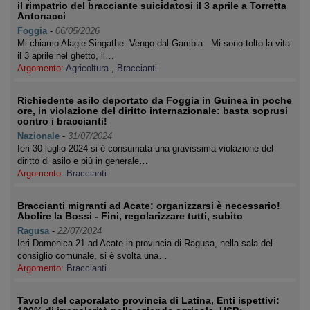
il rimpatrio del bracciante suicidatosi il 3 aprile a Torretta
Antonacci
Foggia
-
06/05/2026
Mi chiamo Alagie Singathe. Vengo dal Gambia. Mi sono tolto la vita
il 3 aprile nel ghetto, il…
Argomento:
Agricoltura
,
Braccianti
Richiedente asilo deportato da Foggia in Guinea in poche
ore, in violazione del diritto internazionale: basta soprusi
contro i braccianti!
Nazionale
-
31/07/2024
Ieri 30 luglio 2024 si è consumata una gravissima violazione del
diritto di asilo e più in generale…
Argomento:
Braccianti
Braccianti migranti ad Acate: organizzarsi è necessario!
Abolire la Bossi - Fini, regolarizzare tutti, subito
Ragusa
-
22/07/2024
Ieri Domenica 21 ad Acate in provincia di Ragusa, nella sala del
consiglio comunale, si è svolta una…
Argomento:
Braccianti
Tavolo del caporalato provincia di Latina, Enti ispettivi: