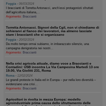
Foggia
-
06/03/2024
I braccianti di Torretta Antonacci, anch’essi protagonisti sfruttati
dell’agricoltura italiana,…
Argomento:
Braccianti
Torretta Antonacci. Signori della Cgil, non vi chiediamo di
schierarvi al fianco dei lavoratori, ma almeno lasciate
stare i braccianti che si organizzano
Foggia
-
20/02/2024
Da molto tempo ormai subiamo, in imbarazzato silenzio, una
campagna denigratoria nei nostri…
Argomento:
Braccianti
Nella crisi agricola attuale, diamo voce a Braccianti e
Contadini: USB incontra La Via Campesina Martedì 13 ore
19.00, Via Giolitti 231, Roma
Roma
-
12/02/2024
Le grandi proteste in Italia ed in Europa – pur nella loro diversità –
evidenziano una crisi…
Argomento:
Braccianti
Agricoltori in rivolta in mezza Europa: modello
agroindustriale prima causa dello sfruttamento delle