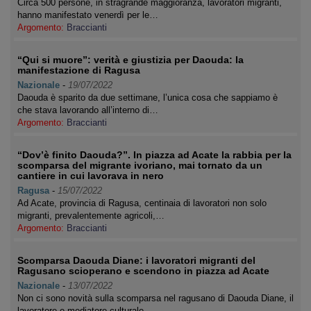
Circa 500 persone, in stragrande maggioranza, lavoratori migranti,
hanno manifestato venerdì per le…
Argomento:
Braccianti
“Qui si muore”: verità e giustizia per Daouda: la
manifestazione di Ragusa
Nazionale
-
19/07/2022
Daouda è sparito da due settimane, l’unica cosa che sappiamo è
che stava lavorando all’interno di…
Argomento:
Braccianti
“Dov’è finito Daouda?”. In piazza ad Acate la rabbia per la
scomparsa del migrante ivoriano, mai tornato da un
cantiere in cui lavorava in nero
Ragusa
-
15/07/2022
Ad Acate, provincia di Ragusa, centinaia di lavoratori non solo
migranti, prevalentemente agricoli,…
Argomento:
Braccianti
Scomparsa Daouda Diane: i lavoratori migranti del
Ragusano scioperano e scendono in piazza ad Acate
Nazionale
-
13/07/2022
Non ci sono novità sulla scomparsa nel ragusano di Daouda Diane, il
lavoratore e mediatore culturale…