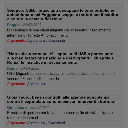
Sciopero USB, i braccianti occupano le terre pubbliche
abbandonate nel Foggiano: zappe e trattori per il reddito
e contro la cementificazione
Foggia
-
26/05/2023
Un centinaio di braccianti migranti del cosiddetto insediamento
informale di Torretta Antonacci, nel…
Argomento:
Agricoltura
,
Braccianti
“Non sulla nostra pelle!”, appello di USB a partecipare
alla manifestazione nazionale dei migranti il 28 aprile a
Roma: le iniziative in avvicinamento
Roma
-
24/04/2023
USB Migranti fa appello alla partecipazione alla manifestazione di
venerdì 28 aprile a Roma per la…
Argomento:
Agricoltura
Gioia Tauro, bene i controlli alle aziende agricole ma
contro il caporalato sono necessari interventi strutturali
Gioia tauro
-
22/02/2023
È notizia di qualche ora fa la conclusione delle attività della task
force per la lotta al…
Argomento:
Agricoltura
,
Braccianti