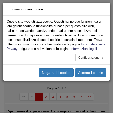
Chi siamo - Statuto
Informazioni sui cookie
Le nostre sedi
Servizi
Questo sito web utilizza cookie. Questi hanno due funzioni: da un
Iscriviti
lato garantiscono le funzionalità di base per questo sito web,
Ricerca
dall'altro, salvando e analizzando i dati utente anonimizzati, ci
Area Stampa
permettono di migliorare i nostri contenuti per te. Puoi ritirare il tuo
consenso all'utilizzo di questi cookie in qualsiasi momento. Trova
Privacy
ulteriori informazioni sui cookie visitando la pagina
Informativa sulla
LAVORO AGRICOLO
Privacy
e riguardo a noi visitando la pagina
Informazioni legali
.
Configurazione
Toggle
navigation
Nega tutti i cookie
Accetta i cookie
Menu del sito
Toggle
navigati
Pagina 1 di 7
<<
<
1
2
3
4
5
6
>
>>
Riportiamo Alagie a casa. Campagna di raccolta fondi per