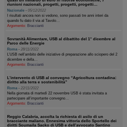
quasi un miliardo di euro in risorse economiche, 7
riunioni nazionali, progetti, progetti, progetti…
Nazionale
-
05/12/2022
I risultati ancora non si vedono, sono passati tre anni interi da
quando fu dato il via al Tavolo…
Argomento:
Braccianti
Sovranità Alimentare, USB al dibattito del 1° dicembre al
Parco delle Energie
Roma
-
28/11/2022
L’USB nell’ambito delle iniziative di preparazione allo sciopero del 2
dicembre e della…
Argomento:
Braccianti
L’intervento di USB al convegno “Agricoltura contadina:
diritto alla terra e sostenibilità”
Roma
-
22/11/2022
Nella giornata di martedì 22 novembre USB è stata invitata a
partecipare all’importante convegno…
Argomento:
Braccianti
Reggio Calabria, accolta la richiesta di asilo di un
bracciante maliano. Ennesima vittoria dello Sportello dei
diritti Soumaila Sacko di USB e dell’avvocato Santino