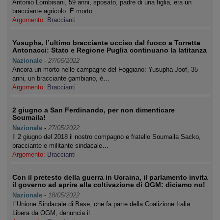
Antonio Lombisani, 59 anni, sposato, padre di una figlia, era un
bracciante agricolo. È morto…
Argomento:
Braccianti
Yusupha, l’ultimo bracciante ucciso dal fuoco a Torretta
Antonacci: Stato e Regione Puglia continuano la latitanza
Nazionale
-
27/06/2022
Ancora un morto nelle campagne del Foggiano: Yusupha Joof, 35
anni, un bracciante gambiano, è…
Argomento:
Braccianti
2 giugno a San Ferdinando, per non dimenticare
Soumaila!
Nazionale
-
27/05/2022
Il 2 giugno del 2018 il nostro compagno e fratello Soumaila Sacko,
bracciante e militante sindacale…
Argomento:
Braccianti
Con il pretesto della guerra in Ucraina, il parlamento invita
il governo ad aprire alla coltivazione di OGM: diciamo no!
Nazionale
-
18/05/2022
L’Unione Sindacale di Base, che fa parte della Coalizione Italia
Libera da OGM, denuncia il…