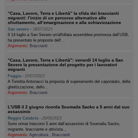
“Casa, Lavoro, Terra e Libertà” la sfida dei braccianti
migranti: l’inizio di un percorso alternativo allo
sfruttamento, all’emarginazione e alla schiavizzazione
San severo
-
18/07/2023
Il 14 luglio a San Severo un'affollata assemblea promossa dall’USB,
ha presentato le proposte dell'…
Argomento:
Braccianti
“Casa, Lavoro, Terra e Libertà”: venerdì 14 luglio a San
Severo la presentazione del progetto per i lavoratori
migranti
Foggia
-
10/07/2023
A Torretta Antonacci la proposta di superamento del caporalato, della
ghettizzazione, dello…
Argomento:
Braccianti
L’USB il 2 giugno ricorda Soumaila Sacko a 5 anni dal suo
assassinio
Reggio Calabria
-
29/05/2023
Sono ormai trascorsi 5 anni dall’assassinio di Soumaila Sacko,
migrante, bracciante e attivista…
Argomento:
Agricoltura
,
Braccianti