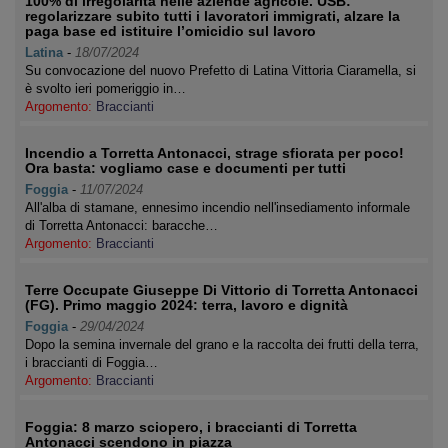
100% di irregolarità nelle aziende agricole. USB:
regolarizzare subito tutti i lavoratori immigrati, alzare la
paga base ed istituire l’omicidio sul lavoro
Latina
-
18/07/2024
Su convocazione del nuovo Prefetto di Latina Vittoria Ciaramella, si
è svolto ieri pomeriggio in…
Argomento:
Braccianti
Incendio a Torretta Antonacci, strage sfiorata per poco!
Ora basta: vogliamo case e documenti per tutti
Foggia
-
11/07/2024
All'alba di stamane, ennesimo incendio nell'insediamento informale
di Torretta Antonacci: baracche…
Argomento:
Braccianti
Terre Occupate Giuseppe Di Vittorio di Torretta Antonacci
(FG). Primo maggio 2024: terra, lavoro e dignità
Foggia
-
29/04/2024
Dopo la semina invernale del grano e la raccolta dei frutti della terra,
i braccianti di Foggia…
Argomento:
Braccianti
Foggia: 8 marzo sciopero, i braccianti di Torretta
Antonacci scendono in piazza