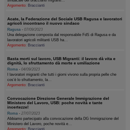
sindacale dei braccianti migranti…
Argomento:
Braccianti
Acate, la Federazione del Sociale USB Ragusa e lavoratori
agricoli incontrano il nuovo sindaco
Ragusa
-
07/09/2023
Una delegazione composta dal responsabile FdS di Ragusa e da
lavoratori agricoli militanti USB ha…
Argomento:
Braccianti
Basta morti sul lavoro, USB Migranti: il lavoro dà vita e
dignità, lo sfruttamento dà morte e umiliazione
Roma
-
04/09/2023
I lavoratori migranti che tutti i giorni vivono sulla propria pelle che
cos’è lo sfruttamento, la…
Argomento:
Braccianti
Convocazione Direzione Generale Immigrazione del
Ministero del Lavoro, USB: poche novità e tante
incertezze!
Roma
-
27/07/2023
Abbiamo partecipato alla convocazione della DG Immigrazione del
Ministero del Lavoro, poche novità e…
Argomento:
Braccianti