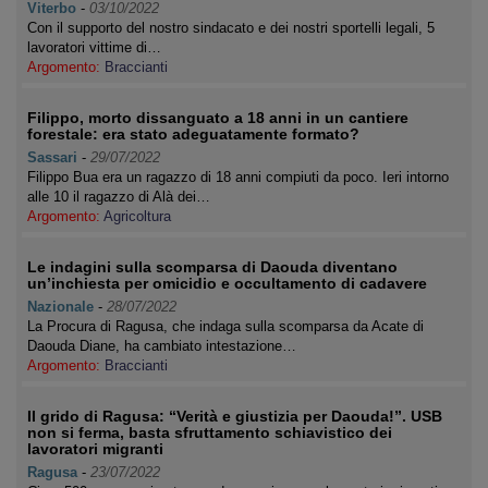
Viterbo
-
03/10/2022
Con il supporto del nostro sindacato e dei nostri sportelli legali, 5
lavoratori vittime di…
Argomento:
Braccianti
Filippo, morto dissanguato a 18 anni in un cantiere
forestale: era stato adeguatamente formato?
Sassari
-
29/07/2022
Filippo Bua era un ragazzo di 18 anni compiuti da poco. Ieri intorno
alle 10 il ragazzo di Alà dei…
Argomento:
Agricoltura
Le indagini sulla scomparsa di Daouda diventano
un’inchiesta per omicidio e occultamento di cadavere
Nazionale
-
28/07/2022
La Procura di Ragusa, che indaga sulla scomparsa da Acate di
Daouda Diane, ha cambiato intestazione…
Argomento:
Braccianti
Il grido di Ragusa: “Verità e giustizia per Daouda!”. USB
non si ferma, basta sfruttamento schiavistico dei
lavoratori migranti
Ragusa
-
23/07/2022